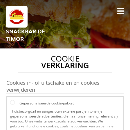
SNACKBAR DE
TIMOR
COOKIE
VERKLARING
Cookies in- of uitschakelen en cookies
verwijderen
Gepersonaliseerde cookie-pakket
Thuisbezorgd.nl en aangesloten externe partijen tonen je
gepersonaliseerde advertenties, die naar onze mening relevant zijn
voor jou. Onze website werkt zoals je zou verwachten. We
gebruiken functionele cookies, zoals het opslaan van wat er in je